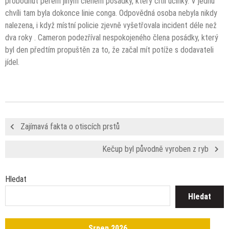
probodnut perem jiným členem posádky, který cítil účinky. V jednu
chvíli tam byla dokonce linie conga. Odpovědná osoba nebyla nikdy
nalezena, i když místní policie zjevně vyšetřovala incident
déle než
dva roky
. Cameron podezříval nespokojeného člena posádky, který
byl den předtím propuštěn za to, že začal mít potíže s dodavateli
jídel.
Zajímavá fakta o otiscích prstů
Kečup byl původně vyroben z ryb
Hledat
Hledat
Srpen 2026