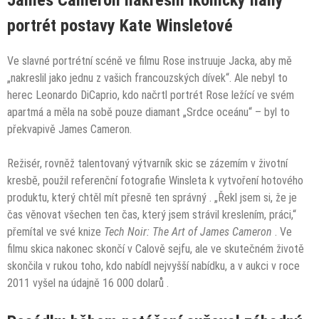
James Cameron nakreslil ikonický nahý
portrét postavy Kate Winsletové
Ve slavné portrétní scéně ve filmu Rose instruuje Jacka, aby mě
„nakreslil jako jednu z vašich francouzských dívek“. Ale nebyl to
herec Leonardo DiCaprio, kdo načrtl portrét Rose ležící ve svém
apartmá a měla na sobě pouze diamant „Srdce oceánu“ – byl to
překvapivě James Cameron.
Režisér, rovněž
talentovaný výtvarník skic
se zázemím v životní
kresbě, použil referenční fotografie Winsleta k vytvoření hotového
produktu, který chtěl mít
přesně ten správný
. „Řekl jsem si, že je
čas věnovat všechen ten čas, který jsem strávil kreslením, práci,“
přemítal ve své knize
Tech Noir: The Art of James Cameron
. Ve
filmu skica nakonec skončí v Calově sejfu, ale ve skutečném životě
skončila v rukou toho, kdo nabídl nejvyšší nabídku, a v aukci v roce
2011 vyšel na
údajně 16 000 dolarů .