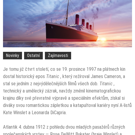
Novinky
Ostatní
Zajímavosti
Je tomu již čtvrt století, co se 19. prosince 1997 na plátnech kin
dostal historický epos
Titanic
, který režíroval James Cameron, a
stal se jedním z nejvýdělečnějších filmů všech dob.
Titanic
,
technický a umělecký zázrak, navždy změnil kinematografickou
krajinu díky své převratné výpravě a speciálním efektům, získal si
diváky svou romantickou zápletkou a katapultoval kariéry nyní A-listů
Kate Winslet a Leonarda DiCapria.
Atlantik 4. dubna 1912 z pohledu dvou mladých pasažérů různých
společenských vrstev — Rose DeWitt Bukater (hraje Winslet) a