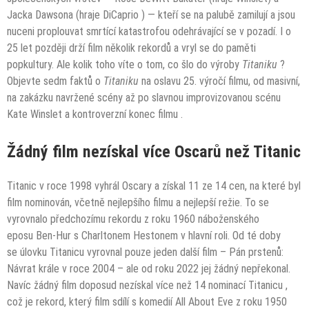
Jacka Dawsona (hraje DiCaprio ) — kteří se na palubě zamilují a jsou
nuceni proplouvat smrtící katastrofou odehrávající se v pozadí. I o
25 let později drží film několik rekordů a vryl se do paměti
popkultury. Ale kolik toho víte o tom, co šlo do výroby
Titaniku
?
Objevte sedm faktů o
Titaniku
na oslavu 25. výročí filmu, od masivní,
na zakázku navržené scény až po slavnou improvizovanou scénu
Kate Winslet a kontroverzní konec filmu .
Žádný film nezískal více Oscarů než Titanic
Titanic v roce 1998 vyhrál Oscary a získal 11 ze 14 cen, na které byl
film nominován, včetně nejlepšího filmu a nejlepší režie. To se
vyrovnalo předchozímu rekordu z roku 1960 náboženského
eposu Ben-Hur s Charltonem Hestonem v hlavní roli. Od té doby
se úlovku Titanicu vyrovnal pouze jeden další film – Pán prstenů:
Návrat krále v roce 2004 – ale od roku 2022 jej žádný nepřekonal.
Navíc žádný film doposud nezískal více než 14 nominací Titanicu ,
což je rekord, který film sdílí s komedií All About Eve z roku 1950