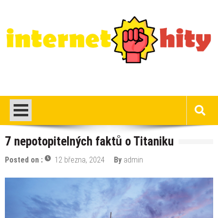
Skip
to
content
Internet hity
Nejlepší hity a zajímavosti na internetu
7 nepotopitelných faktů o Titaniku
Posted on :
12 března, 2024
By
admin