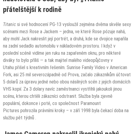
přátelštější k rodině
Titanic
si své hodnocení PG-13 vysloužil zejména dvěma skvěle sexy
scénami mezi Rose a Jackem – jedna, ve které Rose pózuje nahá,
aby mohl Jack nakreslit její portrét, a druhá, kde se dvojice napařila
na zadní sedadlo automobilu v nákladovém prostoru. I když v
poslední scéně vidíme jen ruku na zapařeném oknu, pro některé
diváky to bylo příliš — a tak majitel malého
videopůjčovny
v
Utahu
přišel s kreativním řešením. Sunrise Family Video v American
Fork, asi 25 mil severozápadně od Prova, začalo zákazníkům účtovat
5 dolarů za úpravu jedné nebo obou násilných scén z jejich domácích
VHS kopií. Za 3 dolary navíc zaměstnanci vystřihli jakoukoli jinou
scénu, kterou chtěli zákazníci odstranit. Služba byla zjevně
populární, dokonce i poté, co společnost Paramount
Pictures
pohrozila právními kroky
– v září 1998 byla čekací doba na
službu
pět týdnů
.