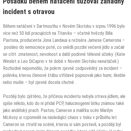
Posádku během natáčení sužoval záhadný
incident s otravou
Během natáčení v Dartmouthu v Novém Skotsku v srpnu 1996 bylo
více než 50 lidí pracujících na
Titaniku
– včetně hvězdy Billa
Paxtona, producenta Jona Landaua a režiséra Jamese Camerona –
posláno do nemocnice
poté, co snědli pozdní večerní jídlo a začali
se cítit. zmatenost, nevolnost a další podivné tělesné účinky. (Kate
Winslet a Leo DiCaprio v té době v Novém Skotsku nenatáčeli.)
Rozhodně nepomohlo, že pokrm zjevně zodpovědný za incident – ​​
polévka, kterou členové štábu střídavě popisovali jako humr, škeble
nebo mušle – byl zjevně
docela chutné
.
Později bylo zjištěno, že příčinou incidentu nebyla otrava jídlem, ale
spíše někdo, kdo do ní přidal PCP, halucinogenní látku známou také
jako andělský prach. Paxton, Cameron a malířka scén Marilyn
McAvoy
si vzpomněli na
následující chaos v tisku v průběhu let.
Cameron se ztratil na scéně, kterou si sám postavil, a později byl