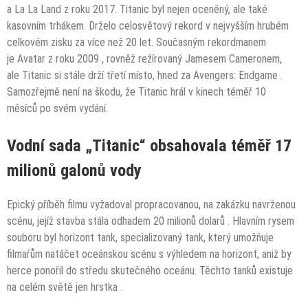
a La La Land z roku 2017. Titanic byl nejen oceněný, ale také
kasovním trhákem. Drželo celosvětový rekord v nejvyšším hrubém
celkovém zisku za více než 20 let. Současným rekordmanem
je Avatar z roku 2009 , rovněž režírovaný Jamesem Cameronem,
ale Titanic si stále drží třetí místo, hned za Avengers: Endgame .
Samozřejmě není na škodu, že Titanic hrál v kinech téměř 10
měsíců po svém vydání.
Vodní sada „Titanic“ obsahovala téměř 17
milionů galonů vody
Epický příběh filmu vyžadoval propracovanou, na zakázku navrženou
scénu, jejíž stavba stála odhadem
20 milionů dolarů
. Hlavním rysem
souboru byl horizont tank, specializovaný tank, který umožňuje
filmařům natáčet oceánskou scénu s výhledem na horizont, aniž by
herce ponořil do středu skutečného oceánu. Těchto tanků existuje
na celém světě jen
hrstka
.