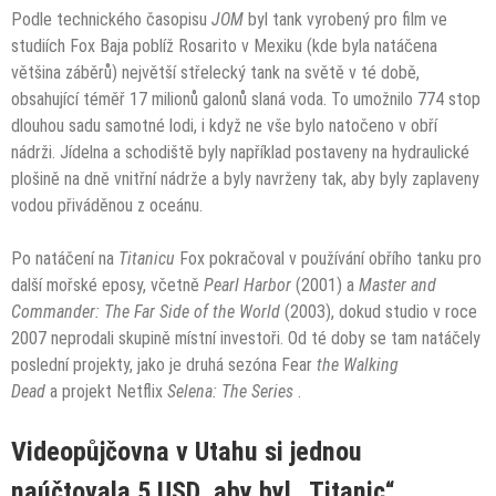
Podle technického časopisu
JOM
byl tank vyrobený pro film ve
studiích Fox Baja poblíž Rosarito v Mexiku (kde byla natáčena
většina záběrů) největší střelecký tank na světě v té době,
obsahující téměř 17 milionů galonů slaná voda. To umožnilo 774 stop
dlouhou sadu samotné lodi, i když ne vše bylo natočeno v obří
nádrži. Jídelna a schodiště byly například postaveny na hydraulické
plošině na dně vnitřní nádrže a byly navrženy tak, aby byly zaplaveny
vodou přiváděnou z oceánu.
Po natáčení na
Titanicu
Fox
pokračoval v používání
obřího tanku pro
další mořské eposy, včetně
Pearl Harbor
(2001) a
Master and
Commander: The Far Side of the World
(2003), dokud studio v roce
2007 neprodali skupině místní investoři. Od té doby se tam natáčely
poslední projekty, jako je
druhá sezóna
Fear
the Walking
Dead
a
projekt Netflix
Selena: The Series
.
Videopůjčovna v Utahu si jednou
naúčtovala 5 USD, aby byl „Titanic“