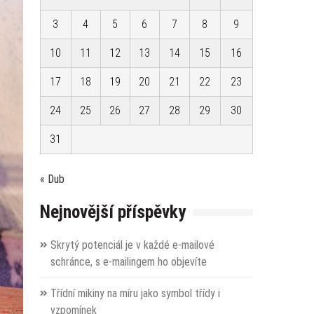
3
4
5
6
7
8
9
10
11
12
13
14
15
16
17
18
19
20
21
22
23
24
25
26
27
28
29
30
31
« Dub
Nejnovější příspěvky
Skrytý potenciál je v každé e-mailové
schránce, s e-mailingem ho objevíte
Třídní mikiny na míru jako symbol třídy i
vzpomínek