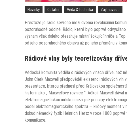
Novinky
Ostatní
Věda & technika
Zajímavosti
Přestože je rádio sevřeno mezi dvěma revolučními komuni
pozoruhodně odolné. Rádio, které bylo poprvé odvysíláno 
význam však daleko přesahuje místní šokující hráče a Top 
od jeho pozoruhodného objevu až po jeho přeměnu v komu
Rádiové vlny byly teoretizovány dřív
Vědecká komunita věděla o rádiových vlnách dříve, než n
John Clerk Maxwell předpověděl existenci rádiových vln 
prezentace, kterou přednesl před Královskou společností
historii jako „ Maxwellovy rovnice “. Ačkoli Maxwell dával
elektromagnetickou indukci mezi jiné principy elektroma
podél elektromagnetického spektra — klíčový moment v his
dokud německý fyzik Heinrich Hertz v roce 1888 poprvé ve
komunikace.