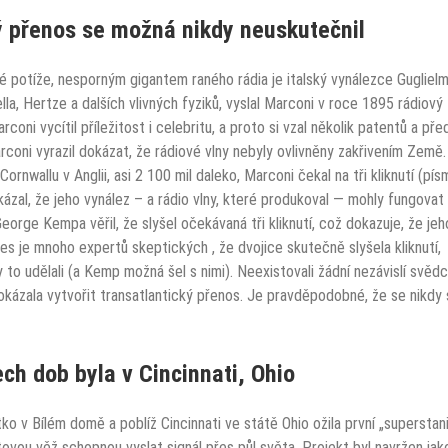
vý přenos se možná nikdy neuskutečnil
vé potíže, nesporným gigantem raného rádia je italský vynálezce Gugliel
a, Hertze a dalších vlivných fyziků, vyslal Marconi v roce 1895 rádiový
arconi vycítil příležitost i celebritu, a proto si vzal několik patentů a pře
coni vyrazil dokázat, že rádiové vlny nebyly ovlivněny zakřivením Země.
nwallu v Anglii, asi 2 100 mil daleko, Marconi čekal na tři kliknutí (pí
ázal, že jeho vynález – a rádio vlny, které produkoval — mohly fungovat
orge Kempa věřil, že slyšel očekávaná tři kliknutí, což dokazuje, že jeh
nes je mnoho expertů skeptických , že dvojice skutečně slyšela kliknutí,
o udělali (a Kemp možná šel s nimi). Neexistovali žádní nezávislí svědci
ázala vytvořit transatlantický přenos. Je pravděpodobné, že se nikdy 
ch dob byla v Cincinnati, Ohio
tko v Bílém domě a poblíž Cincinnati ve státě Ohio ožila první „superstan
tov
o
u věž
schopnou vyslat signál přes půl světa. Projekt byl navržen jak