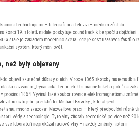
kačními technologiemi – telegrafem a televizí – médium zůstalo
na konci 19. století, nadále poskytuje soundtrack k bezpočtu dojíždění.
40 a stále je základem moderního světa. Zde je šest úžasných faktů o rá
nikační systém, který mění svět.
e, než byly objeveny
ěkdo objevil skutečné důkazy o nich. V roce 1865 skotský matematik a f
v článku nazvaném „Dynamická teorie elektromagnetického pole“ na zákl
 v prosinci 1864. Vyvinul také soubor rovnice elektromagnetismu známé
 náležitou úctu jeho předchůdci Michael Faraday , kdo objevil
gnetismu, mnoho zvažovat Maxwellovu práci — který předpovídal různé vl
torii vědy a technologie. Tyto vlny zůstaly teoretické po více než 20 l
 své laboratoři neprokázal rádiové vlny – navždy změnily historii