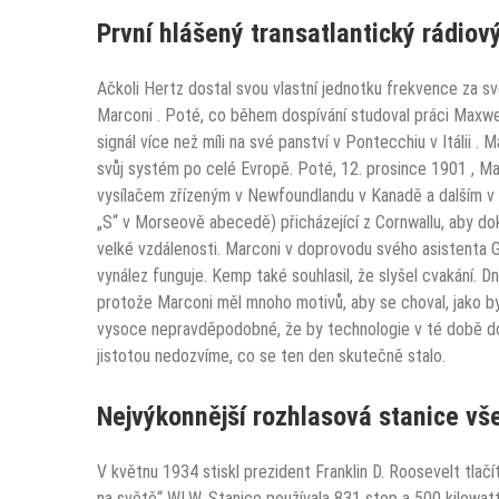
První hlášený transatlantický rádio
Ačkoli Hertz dostal svou vlastní jednotku frekvence za s
Marconi . Poté, co během dospívání studoval práci Maxwell
signál více než míli na své panství v Pontecchiu v Itálii . M
svůj systém po celé Evropě. Poté, 12. prosince 1901 , Mar
vysílačem zřízeným v Newfoundlandu v Kanadě a dalším v Cor
„S“ v Morseově abecedě) přicházející z Cornwallu, aby dok
velké vzdálenosti. Marconi v doprovodu svého asistenta Ge
vynález funguje. Kemp také souhlasil, že slyšel cvakání. D
protože Marconi měl mnoho motivů, aby se choval, jako by t
vysoce nepravděpodobné, že by technologie v té době dok
jistotou nedozvíme, co se ten den skutečně stalo.
Nejvýkonnější rozhlasová stanice vše
V květnu 1934 stiskl prezident Franklin D. Roosevelt tlačí
na světě“ WLW. Stanice používala 831 stop a
500 kilowat