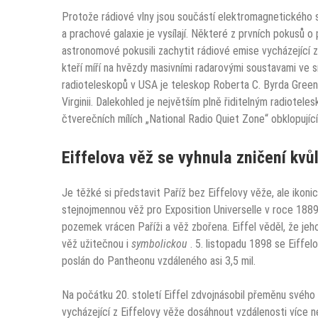
Protože rádiové vlny jsou součástí elektromagnetického sp
a prachové galaxie je vysílají. Některé z prvních pokusů o 
astronomové pokusili zachytit rádiové emise vycházející
kteří míří na hvězdy masivními radarovými soustavami ve 
radioteleskopů v USA je teleskop
Roberta C. Byrda Gree
Virginii. Dalekohled je největším plně řiditelným radioteles
čtverečních mílích „National Radio Quiet Zone“ obklopujíc
Eiffelova věž se vyhnula zničení kvůl
Je těžké si představit Paříž bez Eiffelovy věže, ale ikon
stejnojmennou věž pro
Exposition Universelle v roce 188
pozemek vrácen Paříži a věž zbořena. Eiffel věděl, že jeh
věž užitečnou i
symbolickou
. 5.
listopadu 1898
se Eiffelo
poslán do Pantheonu vzdáleného asi 3,5 mil.
Na počátku 20. století Eiffel zdvojnásobil přeměnu svéh
vycházející z Eiffelovy věže dosáhnout vzdálenosti více n