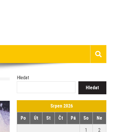
Hledat
Hledat
Srpen 2026
Po
Út
St
Čt
Pá
So
Ne
1
2