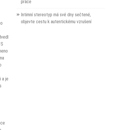
práce
Intimní stereotyp má své dny sečtené,
objevte cestu k autentickému vzrušení
mo
dvedl
 S
smeno
 na
o
 a je
s
ice
o