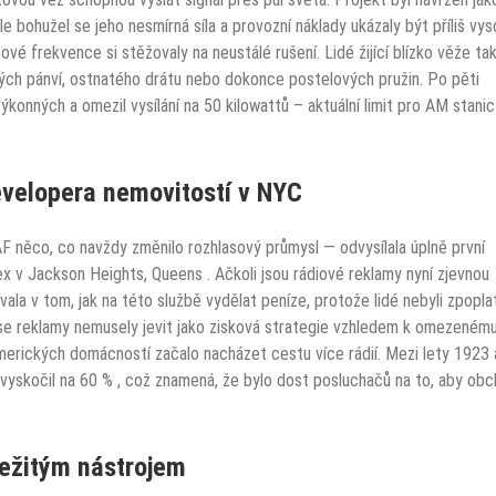
e bohužel se jeho nesmírná síla a provozní náklady ukázaly být příliš vys
ové frekvence si stěžovaly na neustálé rušení. Lidé žijící blízko věže ta
ch pánví, ostnatého drátu nebo dokonce postelových pružin.
Po pěti
ýkonných a omezil vysílání na 50 kilowattů – aktuální limit pro AM stanic
evelopera nemovitostí v NYC
 něco, co navždy změnilo rozhlasový průmysl — odvysílala úplně první
x v Jackson Heights, Queens
. Ačkoli jsou rádiové reklamy nyní zjevnou
vala v tom, jak na této službě vydělat peníze, protože lidé nebyli zpopla
e reklamy nemusely jevit jako zisková strategie vzhledem k omezeném
merických domácností začalo nacházet cestu více rádií. Mezi lety 1923 
vyskočil na 60 %
, což znamená, že bylo dost posluchačů na to, aby obc
ležitým nástrojem