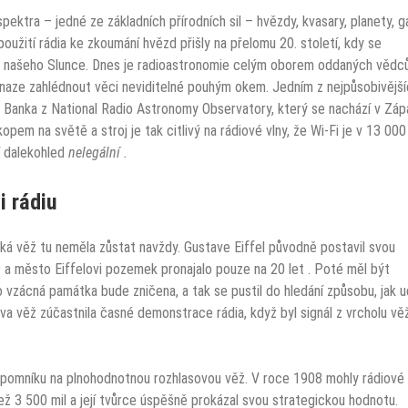
ektra – jedné ze základních přírodních sil – hvězdy, kvasary, planety, g
použití rádia ke zkoumání hvězd přišly na přelomu 20. století, kdy se
 z našeho Slunce. Dnes
je radioastronomie celým oborem
oddaných vědců
snaze zahlédnout věci neviditelné pouhým okem. Jedním z nejpůsobivějš
n Banka
z National Radio Astronomy Observatory, který se nachází v Záp
kopem na světě a stroj je tak citlivý na rádiové vlny, že Wi-Fi je v 13 000
í dalekohled
nelegální .
i rádiu
ická věž tu neměla zůstat navždy. Gustave Eiffel původně postavil svou
9
a město
Eiffelovi pozemek pronajalo pouze na 20 let
. Poté měl být
o vzácná památka bude zničena, a tak se pustil do hledání způsobu, jak u
va věž zúčastnila časné demonstrace rádia, když byl signál z vrcholu vě
o pomníku na plnohodnotnou rozhlasovou věž. V roce 1908 mohly rádiové 
ež 3 500 mil a její tvůrce úspěšně prokázal svou strategickou hodnotu.