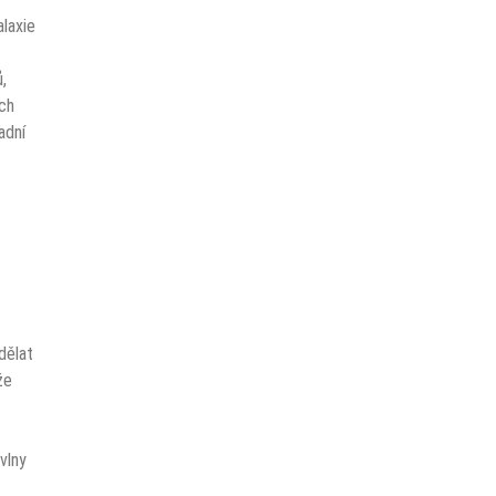
alaxie
,
ích
adní
dělat
že
vlny