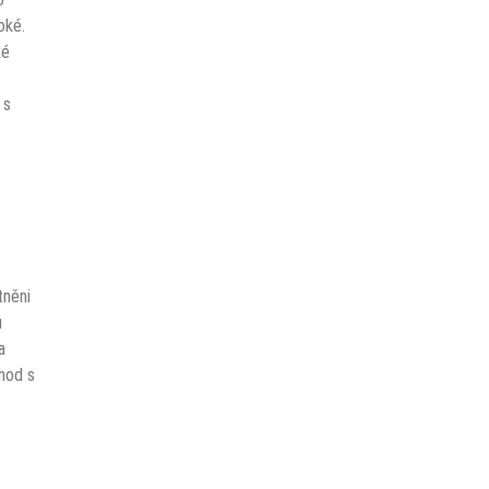
oké.
ké
 s
tněni
u
a
hod s