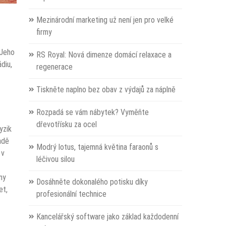
Mezinárodní marketing už není jen pro velké
firmy
 Jeho
RS Royal: Nová dimenze domácí relaxace a
diu,
regenerace
Tiskněte naplno bez obav z výdajů za náplně
Rozpadá se vám nábytek? Vyměňte
dřevotřísku za ocel
yzik
adě
Modrý lotus, tajemná květina faraonů s
 v
léčivou silou
ny
Dosáhněte dokonalého potisku díky
et,
profesionální technice
Kancelářský software jako základ každodenní