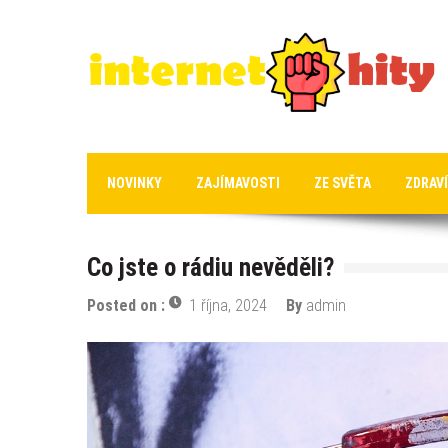
Skip
to
content
Internet hity
Nejlepší hity a zajímavosti na internetu
NOVINKY
ZAJÍMAVOSTI
ZE SVĚTA
ZDRAVÍ
Co jste o rádiu nevěděli?
Posted on :
1 října, 2024
By
admin