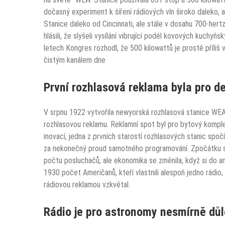
dočasný experiment k šíření rádiových vln široko daleko, al
Stanice daleko od Cincinnati, ale stále v dosahu 700-hertz
hlásili,
že slyšeli vysílání vibrující
podél kovových kuchyňský
letech
Kongres rozhodl, že 500 kilowattů je prostě příliš v
čistým kanálem dne
První rozhlasová reklama byla pro d
V srpnu 1922 vytvořila newyorská rozhlasová stanice WEAF
rozhlasovou reklamu. Reklamní spot byl pro
bytový komple
inovací, jedna z prvních starostí rozhlasových stanic spočí
za nekonečný proud samotného programování. Zpočátku s
počtu posluchačů, ale ekonomika se změnila, když si do a
1930 počet Američanů, kteří vlastnili alespoň jedno rádio,
rádiovou reklamou vzkvétal.
Rádio je pro astronomy nesmírně dů